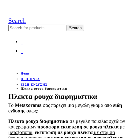
Search
Search
for:
Home
ΠΡΟΙΟΝΤΑ
ΕΙΔΗ ΕΝΔΥΣΗΣ
Πλεκτα ρουχα διαφημιστικα
Πλεκτα ρουχα διαφημιστικα
Το
Metaxorama
σας παρεχει μια μεγαλη γκαμα απο
ειδη
ενδυσης
οπως:
Πλεκτα ρουχα διαφημιστικα
σε μεγαλη ποικιλια σχεδιων
και χρωματων
προσφορα
εκτυπωση σε ρουχα πλεκτα
με
μεταξοτυπια
,
εκτυπωση σε ρουχα πλεκτα
με σταμπα
θερμομεταφορας
,
ψηφιακη
εκτυπωση σε ρουχα πλεκτα
,