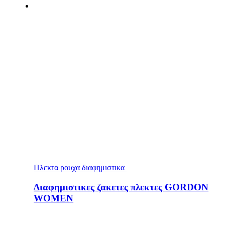
Πλεκτα ρουχα διαφημιστικα
Διαφημιστικες ζακετες πλεκτες GORDON
WOMEN