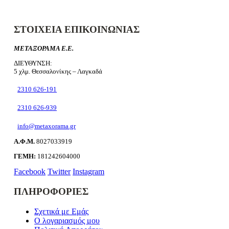
ΣΤΟΙΧΕΙΑ ΕΠΙΚΟΙΝΩΝΙΑΣ
ΜΕΤΑΞΟΡΑΜΑ Ε.Ε.
ΔΙΕΥΘΥΝΣΗ:
5 χλμ. Θεσσαλονίκης – Λαγκαδά
2310 626-191
2310 626-939
info@metaxorama.gr
Α.Φ.Μ.
8027033919
ΓΕΜΗ:
181242604000
Facebook
Twitter
Instagram
ΠΛΗΡΟΦΟΡΙΕΣ
Σχετικά με Εμάς
Ο λογαριασμός μου