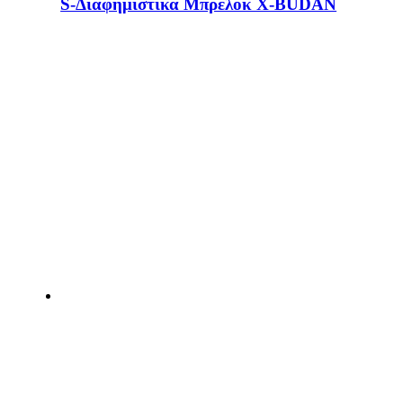
S-Διαφημιστικα Μπρελοκ Χ-BUDAN