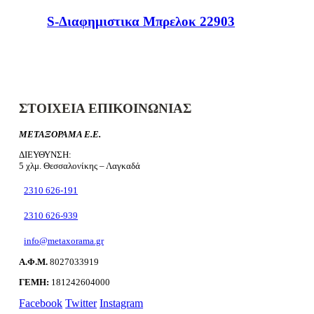
S-Διαφημιστικα Μπρελοκ 22903
ΣΤΟΙΧΕΙΑ ΕΠΙΚΟΙΝΩΝΙΑΣ
ΜΕΤΑΞΟΡΑΜΑ Ε.Ε.
ΔΙΕΥΘΥΝΣΗ:
5 χλμ. Θεσσαλονίκης – Λαγκαδά
2310 626-191
2310 626-939
info@metaxorama.gr
Α.Φ.Μ.
8027033919
ΓΕΜΗ:
181242604000
Facebook
Twitter
Instagram