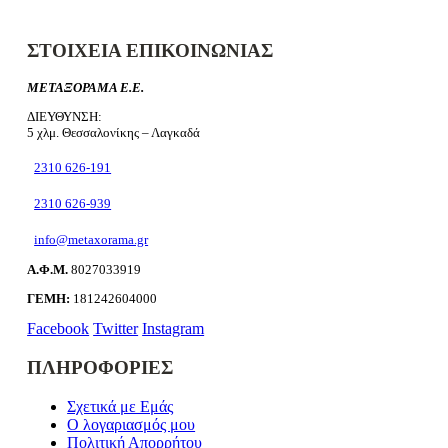
ΣΤΟΙΧΕΙΑ ΕΠΙΚΟΙΝΩΝΙΑΣ
ΜΕΤΑΞΟΡΑΜΑ Ε.Ε.
ΔΙΕΥΘΥΝΣΗ:
5 χλμ. Θεσσαλονίκης – Λαγκαδά
2310 626-191
2310 626-939
info@metaxorama.gr
Α.Φ.Μ.
8027033919
ΓΕΜΗ:
181242604000
Facebook
Twitter
Instagram
ΠΛΗΡΟΦΟΡΙΕΣ
Σχετικά με Εμάς
Ο λογαριασμός μου
Πολιτική Απορρήτου