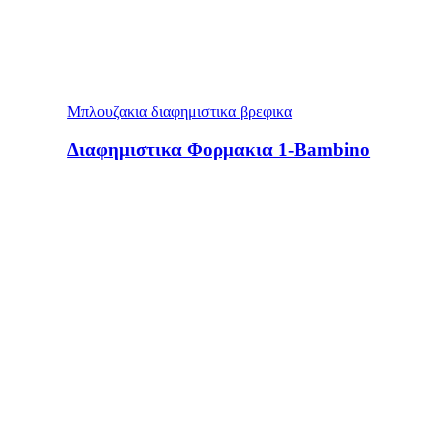
Μπλουζακια διαφημιστικα βρεφικα
Διαφημιστικα Φορμακια 1-Bambino