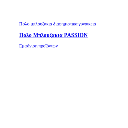
Πολο μπλουζακια διαφημιστικα γυναικεια
Πολο Μπλουζακια PASSION
Εμφάνιση προϊόντων